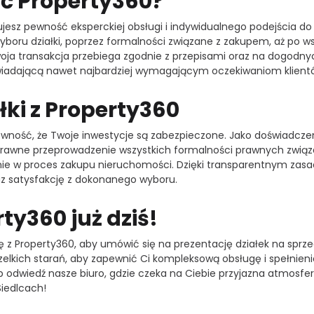
ć Property360?
ujesz pewność eksperckiej obsługi i indywidualnego podejścia d
boru działki, poprzez formalności związane z zakupem, aż po w
oja transakcja przebiega zgodnie z przepisami oraz na dogodnych
iadającą nawet najbardziej wymagającym oczekiwaniom klient
łki z Property360
pewność, że Twoje inwestycje są zabezpieczone. Jako doświadcze
awne przeprowadzenie wszystkich formalności prawnych związany
anie w proces zakupu nieruchomości. Dzięki transparentnym zas
 satysfakcję z dokonanego wyboru.
ty360 już dziś!
 z Property360, aby umówić się na prezentację działek na sprzed
zelkich starań, aby zapewnić Ci kompleksową obsługę i spełnien
lub odwiedź nasze biuro, gdzie czeka na Ciebie przyjazna atmosfe
Siedlcach!