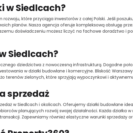
ki w Siedlcach?
 rozwoju, które przyciąga inwestorów z całej Polski. Jeśli poszu
i Twoich planów. Nasza agencja oferuje kompleksową obsługę prz
aszemu doświadczeniu możesz liczyć na fachowe doradztwo i pom
w Siedlcach?
orycznego dziedzictwa z nowoczesną infrastrukturą. Dogodne poło
nwestowania w działki budowlane i komercyjne. Bliskość Warszaw
użo terenów zielonych, które sprzyjają wypoczynkowi i aktywnem
na sprzedaż
rzedaż w Siedlcach i okolicach. Oferujemy działki budowlane id
ębiorców planujących rozwój swojej działalności. Każda działka w
ansakcji. Zapewniamy również elastyczne warunki sprzedaży or