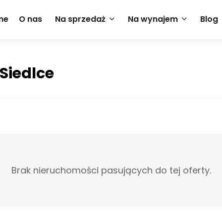
me
O nas
Na sprzedaż
Na wynajem
Blog
 Siedlce
Brak nieruchomości pasujących do tej oferty.