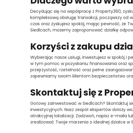
Dlaczego warto wybra
Decydując się na współpracę z Property360, zysk
kompleksową obsługę transakcji, począwszy od wy
czas oraz zyskujesz spokój, mając pewność, że Tw
Siedlcach, możemy zaproponować działkę odpow
Korzyści z zakupu dzia
Wybierając nasze usługi, inwestujesz w spokój i 
w tym pomoc w pozyskaniu finansowania oraz spr
przejrzystość, rzetelność oraz pełne zaangażow
zapewniamy swoim klientom bezpieczeństwo oraz
Skontaktuj się z Proper
Gotowy zainwestować w Siedlcach? Skontaktuj się
inwestycyjnych. Nasz zespół ekspertów dołoży ws
atrakcyjnej lokalizacji. Zadzwoń, napisz e-maila 
zrealizować Twoje marzenia o idealnej działce w 