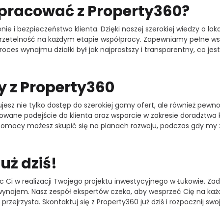
pracować z Property360?
nie i bezpieczeństwo klienta. Dzięki naszej szerokiej wiedzy o 
rzetelność na każdym etapie współpracy. Zapewniamy pełne wspar
roces wynajmu działki był jak najprostszy i transparentny, co j
y z Property360
jesz nie tylko dostęp do szerokiej gamy ofert, ale również pewn
owane podejście do klienta oraz wsparcie w zakresie doradztwa
 pomocy możesz skupić się na planach rozwoju, podczas gdy my
uż dziś!
c Ci w realizacji Twojego projektu inwestycyjnego w Łukowie. Za
 wynajem. Nasz zespół ekspertów czeka, aby wesprzeć Cię na ka
 przejrzysta. Skontaktuj się z Property360 już dziś i rozpocznij s