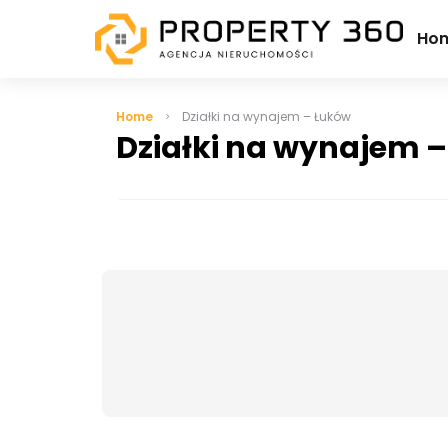
Ho
Home
Działki na wynajem – Łuków
Działki na wynajem 