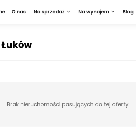
me
O nas
Na sprzedaż
Na wynajem
Blog
– Łuków
Brak nieruchomości pasujących do tej oferty.