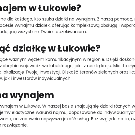
ynajem w Łukowie?
alne dla każdego, kto szuka działki na wynajem. Z naszą pomocą
rocesie wynajmu działek, oferując kompleksową obsługę i wsparc
owiadającą wszystkim Twoim oczekiwaniom.
ąć działkę w Łukowie?
ędące ważnym węzłem komunikacyjnym w regionie. Dzięki doskonałej
 obrębie województwa lubelskiego, jak i z resztą kraju. Miasto s
 lokalizację Twojej inwestycji. Bliskość terenów zielonych oraz
 jak i inwestorów indywidualnych.
 na wynajem
ynajem w Łukowie. W naszej bazie znajdują się działki różnych w
jemy elastyczne warunki najmu, dopasowane do indywidualnych 
owane, co zapewnia najwyższą jakość usług. Bez względu na to, c
rozwiązanie.