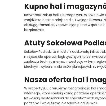
Kupno hal i magazynó
Rozważasz zakup hali lub magazynu w Sokołowie 
znajdziesz idealne miejsce dla Twojego biznesu.
obsługę transakcji, zapewniając pełne wsparcie
bezpiecznie.
Atuty Sokołowa Podla
Sokołów Podlaski to miasto z doskonałą infrastru
miejsce dla operacji logistycznych i przemysłowyc
zapleczu technicznemu. Inwestycja w tym regioni
idealnym wyborem dla osób planujących rozwijać
Nasza oferta hal i m
W Property360 oferujemy różnorodność hal i maga
wtórnego, które spełnią każdą potrzebę operacyj
łatwością dostosowania do specyficznych wymogó
potrzeby Twojej firmy, niezależnie od jej skali.