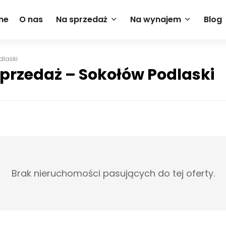
me
O nas
Na sprzedaż
Na wynajem
Blog
dlaski
przedaż – Sokołów Podlaski
Brak nieruchomości pasujących do tej oferty.