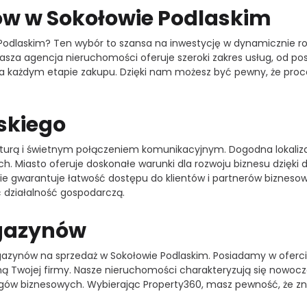
w w Sokołowie Podlaskim
Podlaskim? Ten wybór to szansa na inwestycję w dynamicznie ro
 Nasza agencja nieruchomości oferuje szeroki zakres usług, od
 na każdym etapie zakupu. Dzięki nam możesz być pewny, że pro
skiego
kturą i świetnym połączeniem komunikacyjnym. Dogodna lokalizacj
h. Miasto oferuje doskonałe warunki dla rozwoju biznesu dzięki 
e gwarantuje łatwość dostępu do klientów i partnerów biznesowy
 działalność gospodarczą.
agazynów
zynów na sprzedaż w Sokołowie Podlaskim. Posiadamy w ofercie 
ną Twojej firmy. Nasze nieruchomości charakteryzują się nowocz
w biznesowych. Wybierając Property360, masz pewność, że znaj