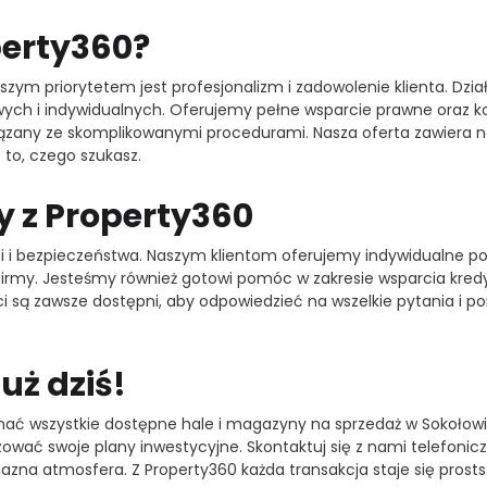
perty360?
zym priorytetem jest profesjonalizm i zadowolenie klienta. Dzia
ych i indywidualnych. Oferujemy pełne wsparcie prawne oraz ko
iązany ze skomplikowanymi procedurami. Nasza oferta zawiera na
to, czego szukasz.
y z Property360
i bezpieczeństwa. Naszym klientom oferujemy indywidualne pode
 firmy. Jesteśmy również gotowi pomóc w zakresie wsparcia kredy
ci są zawsze dostępni, aby odpowiedzieć na wszelkie pytania i
uż dziś!
poznać wszystkie dostępne hale i magazyny na sprzedaż w Sokołow
ować swoje plany inwestycyjne. Skontaktuj się z nami telefoniczn
yjazna atmosfera. Z Property360 każda transakcja staje się prosts