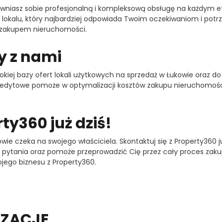
wniasz sobie profesjonalną i kompleksową obsługę na każdym et
lokalu, który najbardziej odpowiada Twoim oczekiwaniom i pot
 z zakupem nieruchomości.
y z nami
rokiej bazy ofert lokali użytkowych na sprzedaż w Łukowie oraz
redytowe pomoże w optymalizacji kosztów zakupu nieruchomości,
ty360 już dziś!
owie czeka na swojego właściciela. Skontaktuj się z Property360 j
 pytania oraz pomoże przeprowadzić Cię przez cały proces zaku
ojego biznesu z Property360.
IZACJE