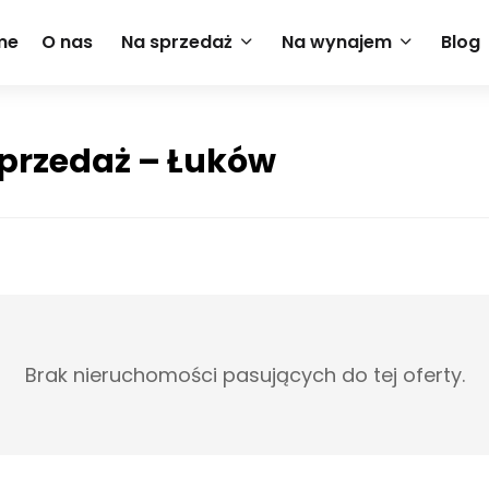
me
O nas
Na sprzedaż
Na wynajem
Blog
sprzedaż – Łuków
Brak nieruchomości pasujących do tej oferty.