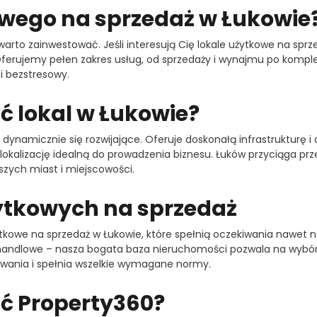
owego na sprzedaż w Łukowie
 warto zainwestować. Jeśli interesują Cię lokale użytkowe na spr
 Oferujemy pełen zakres usług, od sprzedaży i wynajmu po kompl
i bezstresowy.
ć lokal w Łukowie?
e dynamicznie się rozwijające. Oferuje doskonałą infrastrukturę
 tę lokalizację idealną do prowadzenia biznesu. Łuków przyciąga p
szych miast i miejscowości.
żytkowych na sprzedaż
żytkowe na sprzedaż w Łukowie, które spełnią oczekiwania nawet
andlowe – nasza bogata baza nieruchomości pozwala na wybór id
owania i spełnia wszelkie wymagane normy.
ć Property360?