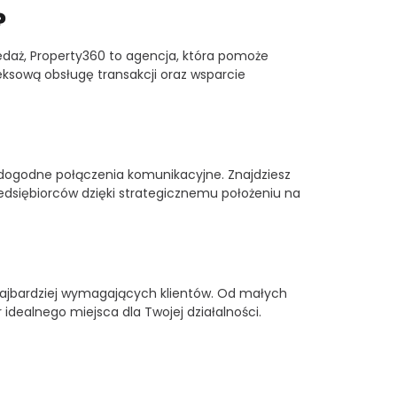
?
zedaż, Property360 to agencja, która pomoże
eksową obsługę transakcji oraz wsparcie
 i dogodne połączenia komunikacyjne. Znajdziesz
rzedsiębiorców dzięki strategicznemu położeniu na
 najbardziej wymagających klientów. Od małych
ealnego miejsca dla Twojej działalności.