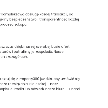
y kompleksową obsługę każdej transakcji, od
ujemy bezpieczeństwo i transparentność każdej
 procesu zakupu.
 czas dzięki naszej szerokiej bazie ofert i
orów i potrafimy je zaspokoić. Nasze
ych szczegółach.
tuj się z Property360 już dziś, aby umówić się
psze rozwiązania. Nie czekaj – nasz
 napisz e-maila lub odwiedź nasze biuro – z nami