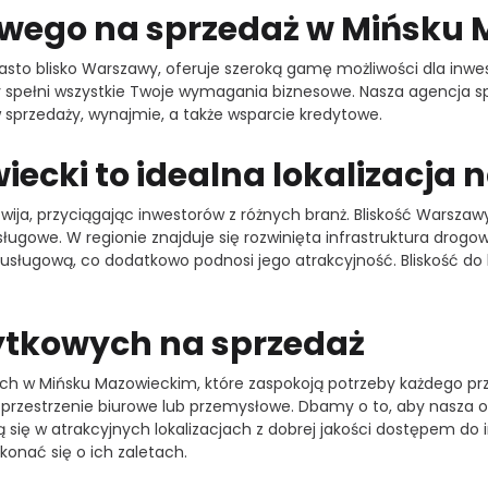
owego na sprzedaż w Mińsku
asto blisko Warszawy, oferuje szeroką gamę możliwości dla inwest
ry spełni wszystkie Twoje wymagania biznesowe. Nasza agencja sp
sprzedaży, wynajmie, a także wsparcie kredytowe.
ecki to idealna lokalizacja n
wija, przyciągając inwestorów z różnych branż. Bliskość Warszawy
ugowe. W regionie znajduje się rozwinięta infrastruktura drogowa 
i usługową, co dodatkowo podnosi jego atrakcyjność. Bliskość d
żytkowych na sprzedaż
ych w Mińsku Mazowieckim, które zaspokoją potrzeby każdego prz
ksze przestrzenie biurowe lub przemysłowe. Dbamy o to, aby nasza
ą się w atrakcyjnych lokalizacjach z dobrej jakości dostępem do 
konać się o ich zaletach.