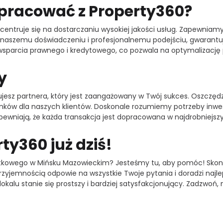
pracować z Property360?
centruje się na dostarczaniu wysokiej jakości usług. Zapewniam
ki naszemu doświadczeniu i profesjonalnemu podejściu, gwarant
 wsparcia prawnego i kredytowego, co pozwala na optymalizację
y
esz partnera, który jest zaangażowany w Twój sukces. Oszczędzisz
ków dla naszych klientów. Doskonale rozumiemy potrzeby inwest
pewniają, że każda transakcja jest dopracowana w najdrobniejsz
ty360 już dziś!
kowego w Mińsku Mazowieckim? Jesteśmy tu, aby pomóc! Skontak
rzyjemnością odpowie na wszystkie Twoje pytania i doradzi najle
lokalu stanie się prostszy i bardziej satysfakcjonujący. Zadzwoń,