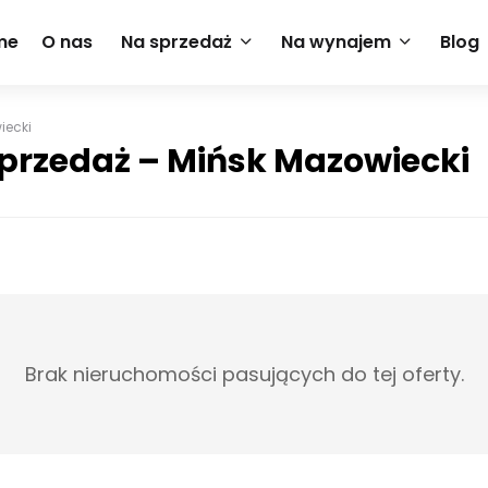
me
O nas
Na sprzedaż
Na wynajem
Blog
iecki
przedaż – Mińsk Mazowiecki
Brak nieruchomości pasujących do tej oferty.