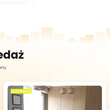
edaż
rty.
Archiwalna