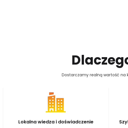
D
L
A
C
Z
E
G
Dostarczamy realną wartość na 
Lokalna wiedza i doświadczenie
Szy