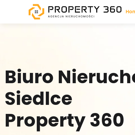
Ho
B
I
U
R
O
N
I
E
R
U
C
H
S
I
E
D
L
C
E
P
R
O
P
E
R
T
Y
3
6
0