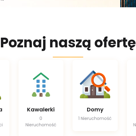
P
O
Z
N
A
J
N
A
S
Z
Ą
O
F
E
R
T
Ę
a
Kawalerki
Domy
0
1 Nieruchomość
ci
Nieruchomość
N