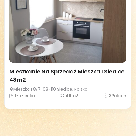
Mieszkanie Na Sprzedaż Mieszka I Siedlce
48m2
Mieszka I 8/7, 08-110 Siedlce, Polska
1
Łazienka
48
m2
3
Pokoje