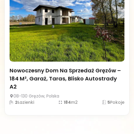
Nowoczesny Dom Na Sprzedaż Gręzów –
184 M², Garaż, Taras, Blisko Autostrady
A2
08-130 Gręzów, Polska
2
Łazienki
184
m2
5
Pokoje