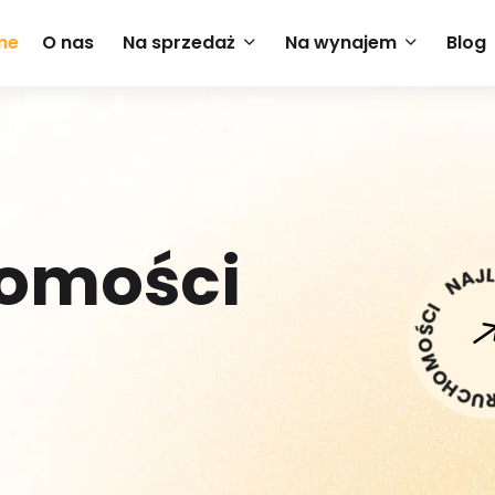
me
O nas
Na sprzedaż
Na wynajem
Blog
O
M
O
Ś
C
I
NAJLEPSZE OFERTY