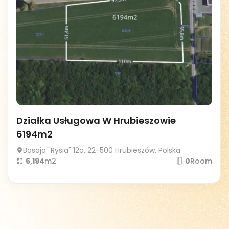
Działka Usługowa W Hrubieszowie
6194m2
Basaja "Rysia" 12a, 22-500 Hrubieszów, Polska
6,194
m2
0
Room