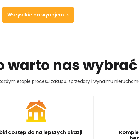
Wszystkie na wynajem
O
W
A
R
T
O
N
A
S
W
Y
B
R
A
Ć
każdym etapie procesu zakupu, sprzedaży i wynajmu nieruchomo
bki dostęp do najlepszych okazji
Komple
bez