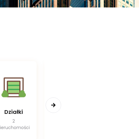
Działki
Lokale
Hale I
Użytkowe
Magazyn
2
ieruchomości
0
2
Nieruchomość
Nieruchomośc