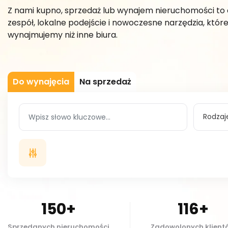
Z nami kupno, sprzedaż lub wynajem nieruchomości to
zespół, lokalne podejście i nowoczesne narzędzia, któr
wynajmujemy niż inne biura.
Do wynajęcia
Na sprzedaż
Rodzaj
150+
116+
Sprzedanych nieruchomości
Zadowolonych klient