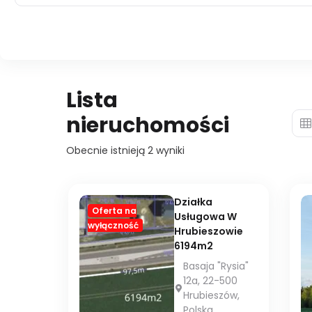
Lista
nieruchomości
Obecnie istnieją
2
wyniki
Działka
Oferta na
Usługowa W
wyłączność
Hrubieszowie
6194m2
Basaja "Rysia"
12a, 22-500
Hrubieszów,
Polska