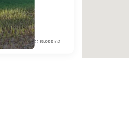
15,000
m2