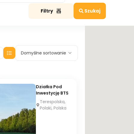
Filtry
Szukaj
Domyślne sortowanie
Działka Pod
Inwestycję BTS
Terespolska,
Polaki, Polska