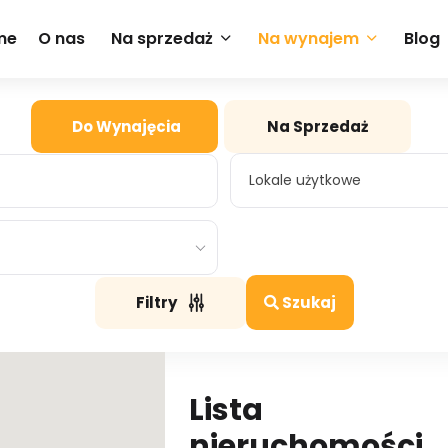
me
O nas
Na sprzedaż
Na wynajem
Blog
Do Wynajęcia
Na Sprzedaż
Lokale użytkowe
Lokale użytkowe
Filtry
Szukaj
Lista
nieruchomości