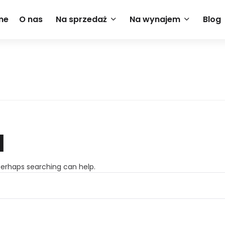
me
O nas
Na sprzedaż
Na wynajem
Blog
d
 Perhaps searching can help.