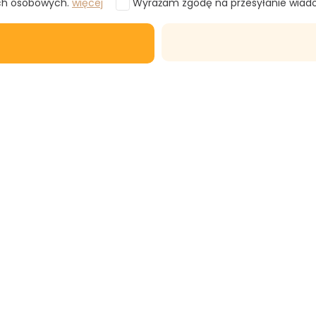
ch osobowych.
więcej
Wyrażam zgodę na przesyłanie wia