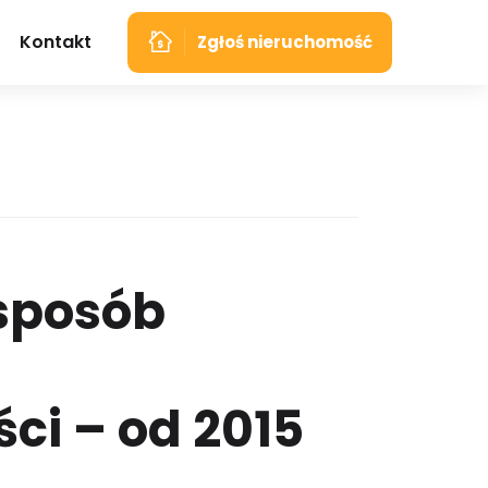
Kontakt
Zgłoś nieruchomość
S
P
O
S
Ó
B
Ś
C
I
–
O
D
2
0
1
5