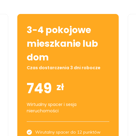
3-4 pokojowe
mieszkanie lub
dom
Czas dostarczenia 3 dni robocze
749
zł
Wirtualny spacer i sesja
nieruchomości
Wirutalny spacer do 12 punktów