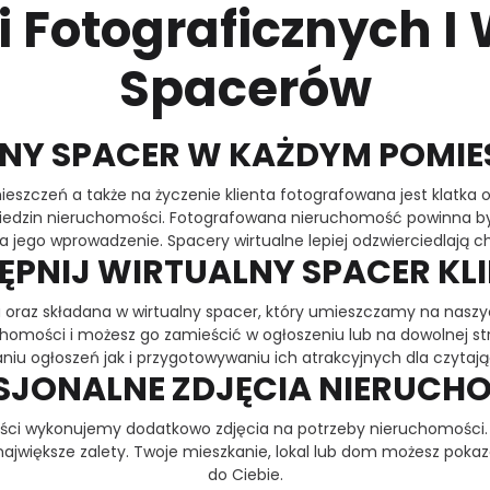
i Fotograficznych I
Spacerów
NY SPACER W KAŻDYM POMIE
zczeń a także na życzenie klienta fotografowana jest klatka o
wiedzin nieruchomości. Fotografowana nieruchomość powinna by
 jego wprowadzenie. Spacery wirtualne lepiej odzwierciedlają c
ĘPNIJ WIRTUALNY SPACER KL
 oraz składana w wirtualny spacer, który umieszczamy na naszy
homości i możesz go zamieścić w ogłoszeniu lub na dowolnej s
iu ogłoszeń jak i przygotowywaniu ich atrakcyjnych dla czytają
SJONALNE ZDJĘCIA NIERUCH
ości wykonujemy dodatkowo zdjęcia na potrzeby nieruchomośc
największe zalety. Twoje mieszkanie, lokal lub dom możesz pokaz
do Ciebie.