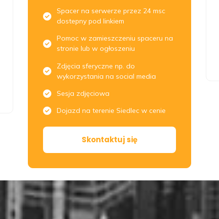
Spacer na serwerze przez 24 msc
dostepny pod linkiem
Pomoc w zamieszczeniu spaceru na
stronie lub w ogłoszeniu
Zdjęcia sferyczne np. do
wykorzystania na social media
Sesja zdjęciowa
Dojazd na terenie Siedlec w cenie
Skontaktuj się