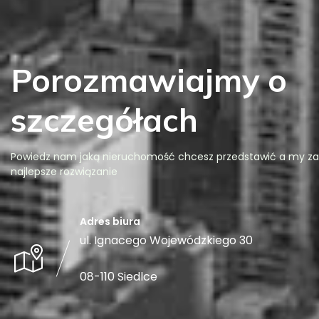
Porozmawiajmy o
szczegółach
Powiedz nam jaką nieruchomość chcesz przedstawić a my z
najlepsze rozwiązanie
Adres biura
ul. Ignacego Wojewódzkiego 30
08-110 Siedlce