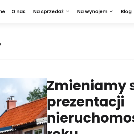
me
O nas
Na sprzedaż
Na wynajem
Blog
D
Z
M
I
E
N
I
A
M
Y
P
R
E
Z
E
N
T
A
C
J
I
N
I
E
R
U
C
H
O
M
O