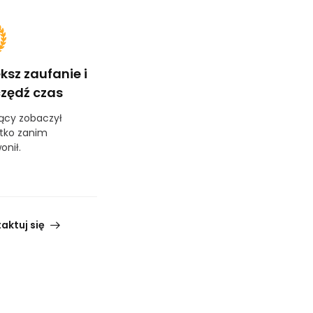
ksz zaufanie i
zędź czas
ący zobaczył
tko zanim
onił.
aktuj się