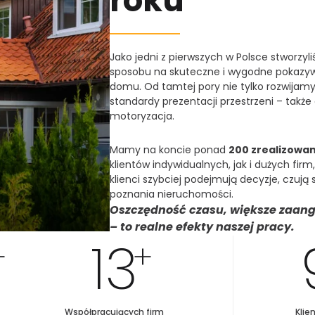
R
O
K
U
Jako jedni z pierwszych w Polsce stworzyli
sposobu na skuteczne i wygodne pokazyw
domu. Od tamtej pory nie tylko rozwijam
standardy prezentacji przestrzeni – także
motoryzacja.
Mamy na koncie ponad
200 zrealizowa
klientów indywidualnych, jak i dużych firm,
klienci szybciej podejmują decyzje, czują 
poznania nieruchomości.
Oszczędność czasu, większe zaang
– to realne efekty naszej pracy.
1
3
+
+
Współpracujących firm
Klie