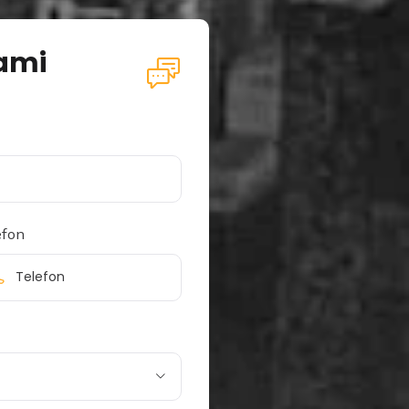
nami
efon