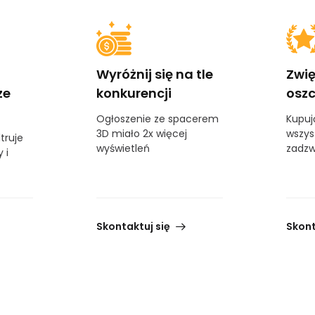
Wyróżnij się na tle
Zwię
ze
konkurencji
oszc
Ogłoszenie ze spacerem
Kupuj
3D miało 2x więcej
wszys
truje
wyświetleń
zadzw
 i
Skontaktuj się
Skont